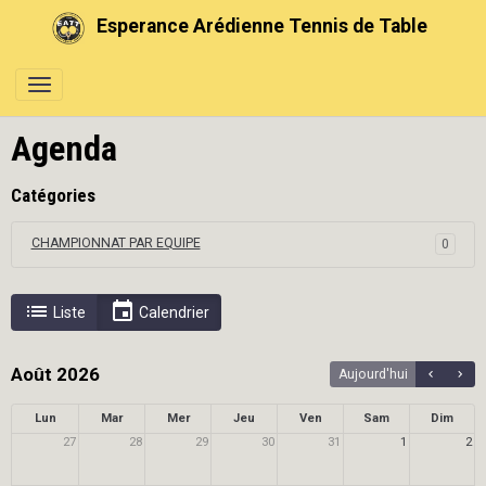
Esperance Arédienne Tennis de Table
Agenda
Catégories
CHAMPIONNAT PAR EQUIPE
0
Liste
Calendrier
Août 2026
Aujourd'hui
Lun
Mar
Mer
Jeu
Ven
Sam
Dim
27
28
29
30
31
1
2